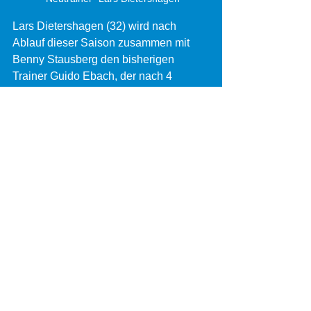
Lars Dietershagen (32) wird nach 
Ablauf dieser Saison zusammen mit 
Benny Stausberg den bisherigen 
Trainer Guido Ebach, der nach 4 
Jahren Platz für den Nachwuchs 
macht, als Trainer unserer 2. 
Mannschaft beerben.
Der scheidende Trainer sowie der 
Verein freuen sich, das ohne große 
Nebengeräusche eine sehr gute und 
interne Besetzung für diesen Posten 
gefunden wurde. 