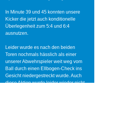
In Minute 39 und 45 konnten unsere 
Kicker die jetzt auch konditionelle 
Überlegenheit zum 5:4 und 6:4 
ausnutzen.
Leider wurde es nach den beiden 
Toren nochmals hässlich als einer 
unserer Abwehrspieler weit weg vom 
Ball durch einen Ellbogen-Check ins 
Gesicht niedergestreckt wurde. Auch 
diese Aktion wurde leider wieder nicht 
geahndet.
In der letzten Spielminute erzielte man 
noch das 7:4 und konnte so die einzig 
richtige Antwort auf die Spielweise des 
Gegners geben - Auswärtssieg und 3 