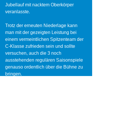
Jubellauf mit nacktem Oberkörper 
veranlasste.  
Trotz der erneuten Niederlage kann 
man mit der gezeigten Leistung bei 
einem vermeintlichen Spitzenteam der 
C-Klasse zufrieden sein und sollte 
versuchen, auch die 3 noch 
ausstehenden regulären Saisonspiele 
genauso ordentlich über die Bühne zu 
bringen.
Das nächste Spiel findet am 
Ostermontag um 13 Uhr im DJK 
Sportpark gegen die Sportfreunde 
Selbach statt (sofern die von beiden 
Vereinen beantragte Spielverlegung 
vom Staffelleiter bestätigt wird).
Im Anschluss an dieses Spiel trifft 