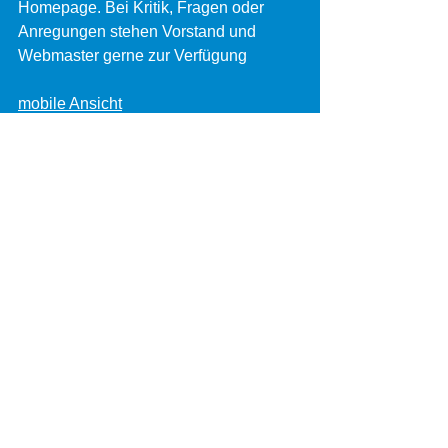
Homepage. Bei Kritik, Fragen oder 
Anregungen stehen Vorstand und 
Webmaster gerne zur Verfügung 
mobile Ansicht
Auch die mobile Version wurde 
angepasst und überarbeitet. Die Inhalte 
sind identisch, insgesamt ist die 
Funktionalität und Anwendung jedoch 
nicht ganz so komfortabel wie bei der 
Desktop-Version
Wir hoffen, mit diesen Veränderungen 
die Homepage attraktiver und 
Benutzerfreundlicher gestaltet zu 
haben und freuen uns über viele 
Besuche und wünschen viel Spaß 