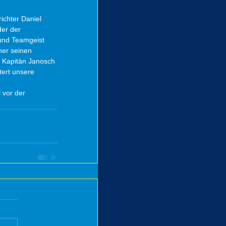
ichter Daniel 
der der 
und Teamgeist 
her seinen 
e Kapitän Janosch 
tert unsere 
 vor der 