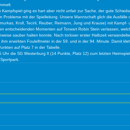
mmelt.
Kampfspiel ging es hart aber nicht unfair zur Sache, der gute Schiedsr
 Probleme mit der Spielleitung. Unsere Mannschaft glich die Ausfälle 
urkas, Kroll, Tecirli, Reuber, Reimann, Jung und Krause) mit Kampf- 
den entscheidenden Momenten auf Torwart Robin Stein verlassen, welc
rweise sauber halten konnte. Nach torloser erster Halbzeit verwandelt
hm erwirkten Foulelfmeter in der 59. und in der 94. Minute. Damit klet
nkten auf Platz 7 in der Tabelle.
Uhr die SG Westerburg II (14 Punkte, Platz 12) zum letzten Heimspiel
Sportpark. 