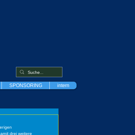
SPONSORING
intern
erigen 
mit drei weitere 