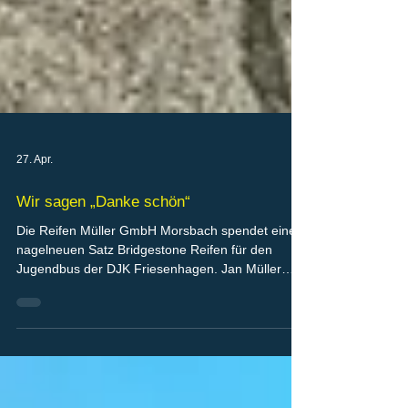
27. Apr.
Wir sagen „Danke schön“
Die Reifen Müller GmbH Morsbach spendet einen
nagelneuen Satz Bridgestone Reifen für den
Jugendbus der DJK Friesenhagen. Jan Müller
überreichte die großzügige Spende an Sarah
Niklas, Vorstandsmitglied der DJK. Dabei waren
auch 6 aktive Kinder aus der Jugendabteilung. Mit
den aufgezogenen neuen Reifen ging es dann
zurück nach Friesenhagen.