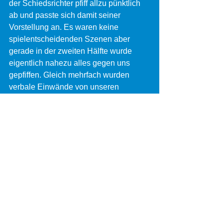
der Schiedsrichter pfiff allzu pünktlich 
ab und passte sich damit seiner 
Vorstellung an. Es waren keine 
spielentscheidenden Szenen aber 
gerade in der zweiten Hälfte wurde 
eigentlich nahezu alles gegen uns 
gepfiffen. Gleich mehrfach wurden 
verbale Einwände von unseren 
Spielern (und von mir) während des 
laufenden Spiels abgepfiffen und mit 
Freistößen gegen uns geahndet - 
ungewöhnlich, aber in diesem Fall 
leider schon lange nicht mehr 
verwunderlich. Schön das ihm nach 
Abpfiff das Bierchen im Kreise das 
Niederhausener Spieler schmeckte 
und er offenbar zufrieden war." 