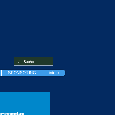
SPONSORING
intern
uptversammlung 