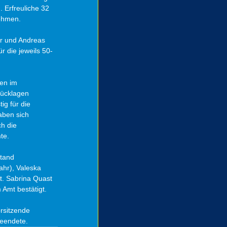
 Erfreuliche 32 
ehmen. 
r und Andreas 
r die jeweils 50-
en im 
Rücklagen 
g für die 
aben sich 
h die 
te. 
tand 
ahr), Valeska 
t. Sabrina Quast 
Amt bestätigt. 
rsitzende 
beendete.