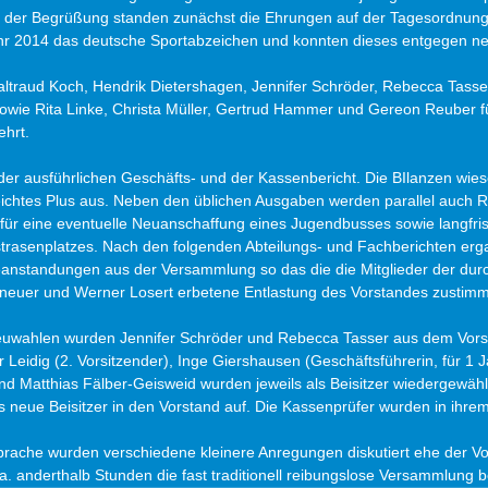
h der Begrüßung standen zunächst die Ehrungen auf der Tagesordnung.
ahr 2014 das deutsche Sportabzeichen und konnten dieses entgegen n
traud Koch, Hendrik Dietershagen, Jennifer Schröder, Rebecca Tasse
 sowie Rita Linke, Christa Müller, Gertrud Hammer und Gereon Reuber fü
ehrt. 
der ausführlichen Geschäfts- und der Kassenbericht. Die BIlanzen wies
eichtes Plus aus. Neben den üblichen Ausgaben werden parallel auch 
für eine eventuelle Neuanschaffung eines Jugendbusses sowie langfristi
trasenplatzes. Nach den folgenden Abteilungs- und Fachberichten erg
eanstandungen aus der Versammlung so das die die Mitglieder der durc
neuer und Werner Losert erbetene Entlastung des Vorstandes zustimm
uwahlen wurden Jennifer Schröder und Rebecca Tasser aus dem Vors
 Leidig (2. Vorsitzender), Inge Giershausen (Geschäftsführerin, für 1 J
d Matthias Fälber-Geisweid wurden jeweils als Beisitzer wiedergewähl
 neue Beisitzer in den Vorstand auf. Die Kassenprüfer wurden in ihrem 
prache wurden verschiedene kleinere Anregungen diskutiert ehe der Vo
a. anderthalb Stunden die fast traditionell reibungslose Versammlung 