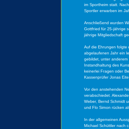
im Sportheim statt. Nac
Sportler erwarben im J
Anschließend wurden Wal
Gottfried für 25-jährige
jährige Mitgliedschaft ge
Auf die Ehrungen folgte 
abgelaufenen Jahr ein l
gebildet, unter anderem 
Instandhaltung des Kuns
keinerlei Fragen oder B
Kassenprüfer Jonas Eite
Vor den anstehenden Ne
verabschiedet. Alexander
Weber, Bernd Schmidt un
und Flo Simon rücken als
In der allgemeinen Auss
Michael Schüttler nach c