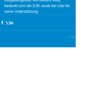
Aufgabengebiet. Auf diesem Weg 
bedankt sich die DJK vorab bei Udo für 
seine Unterstützung.
Kommentare
Kommentar verfassen...
Die DJK im Netz