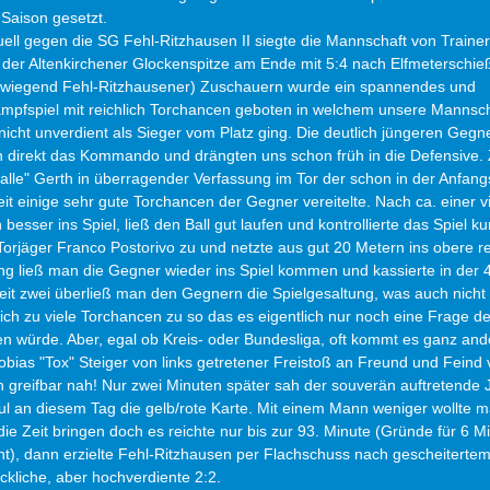
-Saison gesetzt.
ll gegen die SG Fehl-Ritzhausen II siegte die Mannschaft von Traine
der Altenkirchener Glockenspitze am Ende mit 5:4 nach Elfmeterschie
erwiegend Fehl-Ritzhausener) Zuschauern wurde ein spannendes und 
pfspiel mit reichlich Torchancen geboten in welchem unsere Mannscha
nicht unverdient als Sieger vom Platz ging. Die deutlich jüngeren Geg
direkt das Kommando und drängten uns schon früh in die Defensive.
Kalle" Gerth in überragender Verfassung im Tor der schon in der Anfan
it einige sehr gute Torchancen der Gegner vereitelte. Nach ca. einer v
sser ins Spiel, ließ den Ball gut laufen und kontrollierte das Spiel kurz
orjäger Franco Postorivo zu und netzte aus gut 20 Metern ins obere re
g ließ man die Gegner wieder ins Spiel kommen und kassierte in der 
eit zwei überließ man den Gegnern die Spielgesaltung, was auch nicht 
lich zu viele Torchancen zu so das es eigentlich nur noch eine Frage der
 würde. Aber, egal ob Kreis- oder Bundesliga, oft kommt es ganz ander
obias "Tox" Steiger von links getretener Freistoß an Freund und Feind v
ien greifbar nah! Nur zwei Minuten später sah der souverän auftretende
l an diesem Tag die gelb/rote Karte. Mit einem Mann weniger wollte 
ie Zeit bringen doch es reichte nur bis zur 93. Minute (Gründe für 6 M
ht), dann erzielte Fehl-Ritzhausen per Flachschuss nach gescheitertem
ckliche, aber hochverdiente 2:2.