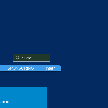
SPONSORING
intern
ch die 2. 
 