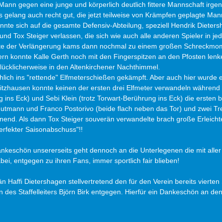
Mann gegen eine junge und körperlich deutlich fittere Mannschaft irgen
elang auch recht gut, die jetzt teilweise von Krämpfen geplagte Man
nte sich auf die gesamte Defensiv-Abteilung, speziell Hendrik Dieters
nd Tox Steiger verlassen, die sich wie auch alle anderen Spieler in jede
nute der Verlängerung kams dann nochmal zu einem großen Schreckmom
rn konnte Kalle Gerth noch mit den Fingerspitzen an den Pfosten lenk
ücklicherweise in den Altenkirchener Nachthimmel.
hlich ins "rettende" Elfmeterschießen gekämpft. Aber auch hier wurde 
Ritzhausen konnte keinen der ersten drei Elfmeter verwandeln während 
ig ins Eck) und Sebi Klein (trotz Torwart-Berührung ins Eck) die ersten 
tmann und Franco Postorivo (beide flach neben das Tor) und zwei Tre
end. Als dann Tox Steiger souverän verwandelte brach große Erleicht
perfekter Saisonabschuss"!!
keschön unsererseits geht dennoch an die Unterlegenen die mit aller
ei, entgegen zu ihren Fans, immer sportlich fair blieben! 
 Haffi Dietershagen stellvertretend den für den Verein bereits vierten S
des Staffelleiters Björn Birk entgegen. Hierfür ein Dankeschön an den