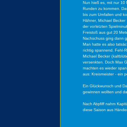
Nun hieß es, mit nur 10 
Runden zu kommen. Das g
bis zum Umfallen und kon
Hähner, Michael Becker u
der vorletzten Spielmi
Freistoß aus gut 20 Mete
Nachschuss ging dann gl
Man hatte es also tatsäc
richtig spannend. Fehl-
Michael Becker (kaltblüt
versenkten. Doch Max Gu
machten es wieder spann
aus: Kreismeister - ein 
Ein Glückwunsch und Dan
gewinnen wollten und dab
Nach Abpfiff nahm Kapitän
diese Saison aus Händen 