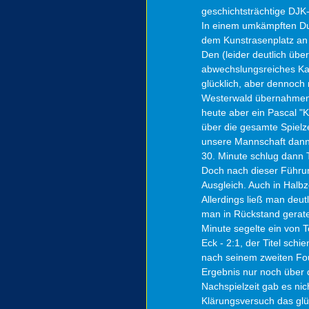
geschichtsträchtige DJK
In einem umkämpften Due
dem Kunstrasenplatz an 
Den (leider deutlich üb
abwechslungsreiches Kam
glücklich, aber dennoch 
Westerwald übernahmen 
heute aber ein Pascal "
über die gesamte Spielze
unsere Mannschaft dann be
30. Minute schlug dann T
Doch nach dieser Führun
Ausgleich. Auch in Halbz
Allerdings ließ man deut
man in Rückstand geraten
Minute segelte ein von T
Eck - 2:1, der Titel sch
nach seinem zweiten Fou
Ergebnis nur noch über d
Nachspielzeit gab es nic
Klärungsversuch das glü