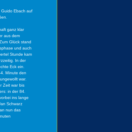
r Guido Ebach auf 
ßen.
ft ganz klar 
ner aus dem 
 Zum Glück stand 
gsphase und auch 
iertel Stunde kam 
zeitig. In der 
chte Eck ein. 
44. Minute den 
ungewollt war. 
 Zeit war bis 
s: in der 84. 
orbei ins lange 
 Jan Schwarz 
man nun das 
inuten 
 