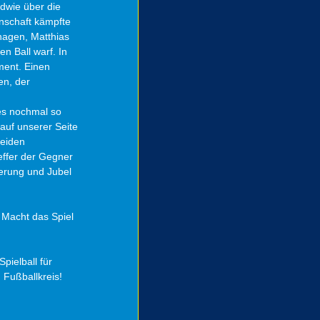
dwie über die 
nschaft kämpfte 
hagen, Matthias 
n Ball warf. In 
ent. Einen 
en, der 
es nochmal so 
auf unserer Seite 
beiden 
ffer der Gegner 
erung und Jubel 
 Macht das Spiel 
pielball für 
 Fußballkreis! 