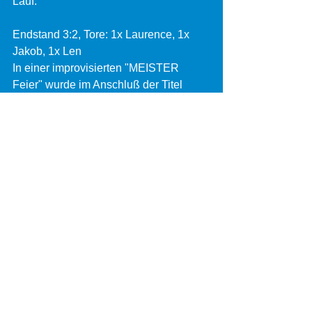
Lauf.
Endstand 3:2, Tore: 1x Laurence, 1x 
Jakob, 1x Len
In einer improvisierten "MEISTER 
Feier" wurde im Anschluß der Titel 
gefeiert, und das zu Recht.
Von euren Trainern sei noch gesagt: 
auch wenn heute nicht alle Spieler da 
sein konnten: Jungs, jeder einzelne 
von Euch hat diesen Titel mit erarbeitet. 
Jeder einzelne von Euch hat diesen 
Titel verdient! IHR SEID EINE GEILE 
MANNSCHAFT!!! 