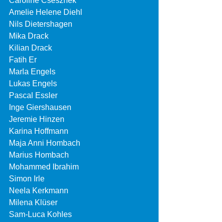
Caroline Csesznek
Amelie Helene Diehl
Nils Dietershagen
Mika Drack
Kilian Drack
Fatih Er
Marla Engels
Lukas Engels
Pascal Essler
Inge Giershausen
Jeremie Hinzen
Karina Hoffmann
Maja Anni Hombach
Marius Hombach
Mohammed Ibrahim
Simon Irle
Neela Kerkmann
Milena Klüser
Sam-Luca Kohles