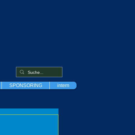
SPONSORING
intern