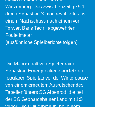
Winzenburg. Das zwischenzeitige 5:1 
durch Sebastian Simon resultierte aus 
einem Nachschuss nach einem von 
Torwart Baris Tecirli abgewehrten 
Foulelfmeter. 
(ausführliche Spielberichte folgen)
Die Mannschaft von Spielertrainer 
Sebastian Erner profitierte am letzten 
regulären Spieltag vor der Winterpause 
von einem erneutem Ausrutscher des 
Tabellenführers SG Alpenrod, die bei 
der SG Gebhardshainer Land mit 1:0 
verlor. Die DJK führt nun, bei einem 
Spiel mehr, mit 32 Punkten und 50:16 
Toren die Tabelle der Kreisliga A an 
und wird bis Mitte März zumindest 