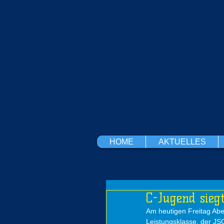
HOME
AKTUELLES
C-Jugend siegt
Am heutigen Freitag Aben
Leistungsklasse, der JSG