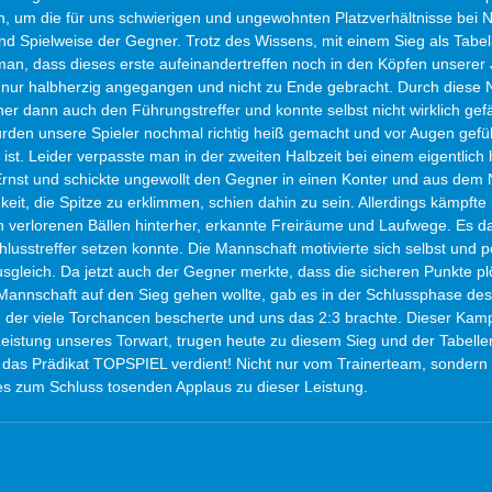
, um die für uns schwierigen und ungewohnten Platzverhältnisse bei 
nd Spielweise der Gegner. Trotz des Wissens, mit einem Sieg als Tabe
man, dass dieses erste aufeinandertreffen noch in den Köpfen unserer 
nur halbherzig angegangen und nicht zu Ende gebracht. Durch diese N
 dann auch den Führungstreffer und konnte selbst nicht wirklich gefä
rden unsere Spieler nochmal richtig heiß gemacht und vor Augen gefüh
n ist. Leider verpasste man in der zweiten Halbzeit bei einem eigentlich
rnst und schickte ungewollt den Gegner in einen Konter und aus dem N
chkeit, die Spitze zu erklimmen, schien dahin zu sein. Allerdings kämpft
h verlorenen Bällen hinterher, erkannte Freiräume und Laufwege. Es da
lusstreffer setzen konnte. Die Mannschaft motivierte sich selbst und pe
sgleich. Da jetzt auch der Gegner merkte, dass die sicheren Punkte plö
nnschaft auf den Sieg gehen wollte, gab es in der Schlussphase des 
 der viele Torchancen bescherte und uns das 2:3 brachte. Dieser Kampf
Leistung unseres Torwart, trugen heute zu diesem Sieg und der Tabelle
iv das Prädikat TOPSPIEL verdient! Nicht nur vom Trainerteam, sondern
 es zum Schluss tosenden Applaus zu dieser Leistung. 