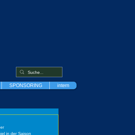
SPONSORING
intern
er 
el in der Saison 