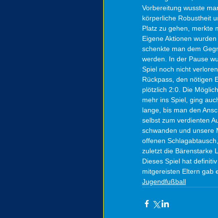
Vorbereitung wusste man
körperliche Robustheit u
Platz zu gehen, merkte 
Eigene Aktionen wurden 
schenkte man dem Gegner
werden. In der Pause wu
Spiel noch nicht verlore
Rückpass, den nötigen E
plötzlich 2:0. Die Mögli
mehr ins Spiel, ging auc
lange, bis man den Ansch
selbst zum verdienten Au
schwanden und unsere Ma
offenen Schlagabtausch,
zuletzt die Bärenstarke 
Dieses Spiel hat definit
mitgereisten Eltern gab
Jugendfußball