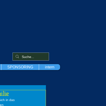
SPONSORING
intern
ilie
ch in das 
len 