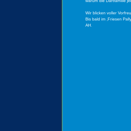
warum die Dartfamilie 
Wir blicken voller Vorfr
Bis bald im ‚Friesen Pall
AH.