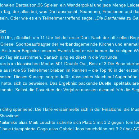
ionalen Dartsaison.96 Spieler, ein Wanderpokal und jede Menge Leiden
en Tag, der alles bot, was Dart ausmacht: Spannung, Emotionen und das
sein. Oder wie es ein Teilnehmer treffend sagte: 
„Die Dartfamilie zu Ga
det
 Uhr, pünktlich um 11 Uhr fiel der erste Dart. Nach der offiziellen Be
Griese, Sportbeauftragter der Verbandsgemeinde Kirchen und ehemali
. Als treuer Begleiter unseres Events fand er wie immer die richtigen Wo
rt-Tag einzustimmen. Danach ging es direkt in die Vorrunde.
oards im klassischen Modus 501 Double Out, Best of 3.Die Besonderhe
e aus! Alle 96 Teilnehmer blieben im Rennen – die Top 48 in der erste
zweiten. Dieses Konzept sorgte dafür, dass jedes Match auf Augenhöhe 
 hatte, sich zu beweisen. Das Ergebnis: packende Duelle, spektakuläre
nte. Selbst die Favoriten der Vorjahre mussten diesmal früh die Sege
chtig spannend: Die Halle versammelte sich in der Finalzone, die Musi
 Showtime!
ikimike alias Maik Leuchte sicherte sich Platz 3 mit 3:2 gegen TomT
inale triumphierte Goga alias Gabriel Joos hauchdünn mit 3:2 über A