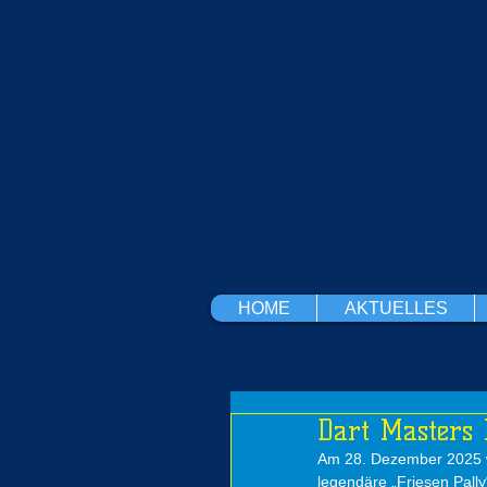
HOME
AKTUELLES
Dart Masters 
Am 28. Dezember 2025 wa
legendäre „Friesen Pally