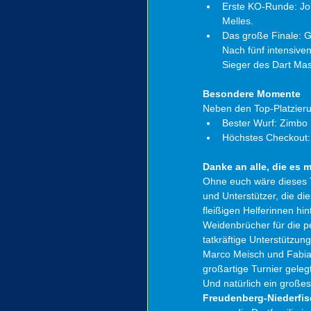
Erste KO-Runde: Jon
Melles.
Das große Finale: Ge
Nach fünf intensiven
Sieger des Dart Mas
Besondere Momente
Neben den Top-Platzieru
Bester Wurf: Zimbo 
Höchstes Checkout: 
Danke an alle, die es
Ohne euch wäre dieses T
und Unterstützer, die d
fleißigen Helferinnen hi
Weidenbrücher für die pe
tatkräftige Unterstützun
Marco Meisch und Fabian
großartige Turnier geleg
Und natürlich ein groß
Freudenberg-Niederfi