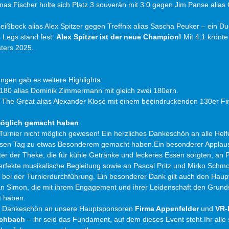
as Fischer holte sich Platz 3 souverän mit 3:0 gegen Jim Panse alias 
ißbock alias Alex Spitzer gegen Treffnix alias Sascha Peuker – ein Due
 Legs stand fest: 
Alex Spitzer ist der neue Champion!
 Mit 4:1 krönte
ters 2025.
ngen gab es weitere Highlights:
180 alias Dominik Zimmermann mit gleich zwei 180ern.
The Great alias Alexander Klose mit einem beeindruckenden 130er Fin
 möglich gemacht haben
urnier nicht möglich gewesen! Ein herzliches Dankeschön an alle Helf
iesen Tag zu etwas Besonderem gemacht haben.Ein besonderer Applaus
nter der Theke, die für kühle Getränke und leckeres Essen sorgten, an P
rfekte musikalische Begleitung sowie an Pascal Pritz und Mirko Schmolt
g bei der Turnierdurchführung. Ein besonderer Dank gilt auch den Haup
 Simon, die mit ihrem Engagement und ihrer Leidenschaft den Grundst
t haben.
es Dankeschön an unsere Hauptsponsoren 
Firma Appenfelder
 und 
VR-
schbach
 – ihr seid das Fundament, auf dem dieses Event steht.Ihr alle 