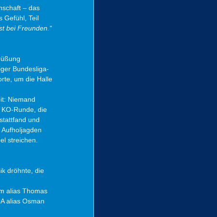
schaft – das 
 Gefühl, Teil 
st bei Freunden.“
grüßung 
ger Bundesliga-
rte, um die Halle 
it: Niemand 
n KO-Runde, die 
stattfand und 
 Aufholjagden 
l streichen.
k dröhnte, die 
om alias Thomas 
GA alias Osman 