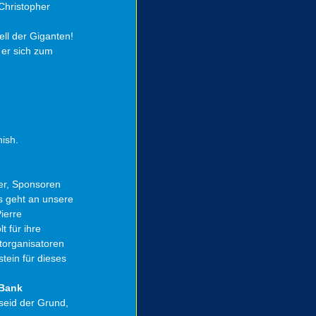
Christopher 
ll der Giganten! 
 er sich zum 
ish.
er, Sponsoren 
 geht an unsere 
ierre 
 für ihre 
torganisatoren 
ein für dieses 
Bank 
seid der Grund, 