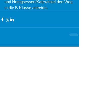
und Honigsessen/Katzwinkel den Weg 
in die B-Klasse antreten. 
Kommentare
Kommentar verfassen...
Die DJK im Netz